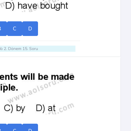
B
C
D
lı 2. Dönem 15. Soru