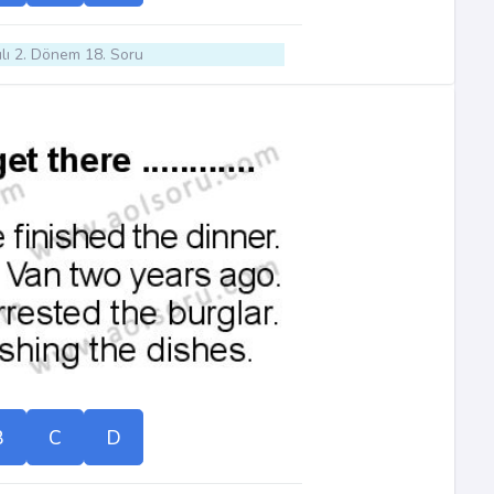
lı 2. Dönem 18. Soru
B
C
D