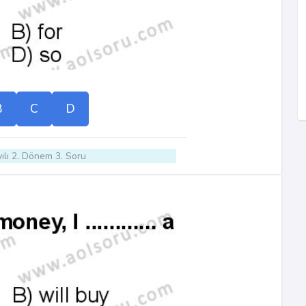
B
C
D
ılı 2. Dönem 3. Soru