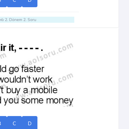
B
C
D
ılı 2. Dönem 2. Soru
B
C
D