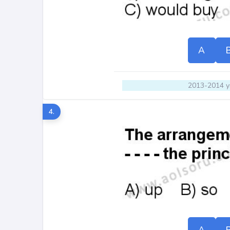
A
2013-2014 yı
4.