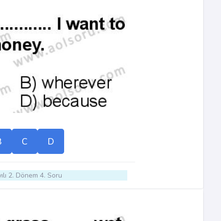
B
C
D
ılı 2. Dönem 4. Soru