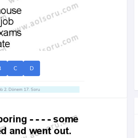
B
C
D
lı 2. Dönem 17. Soru