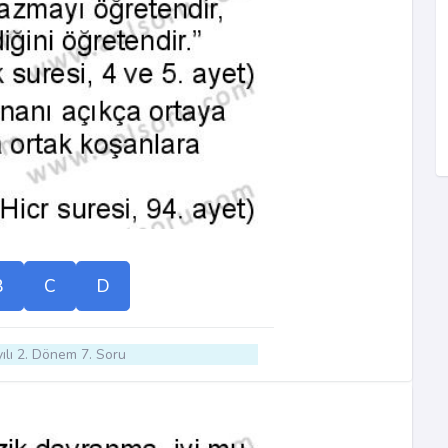
B
C
D
ılı 2. Dönem 7. Soru