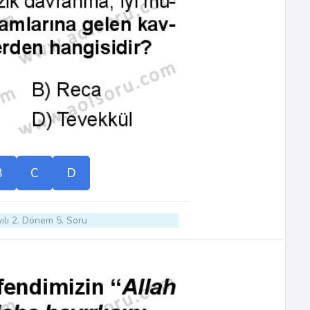
B
C
D
ılı 2. Dönem 5. Soru