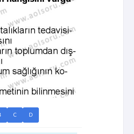
B
C
D