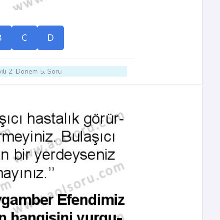
B
C
D
ılı 2. Dönem 5. Soru