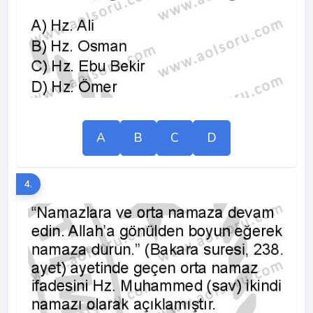
A
B
C
D
4.