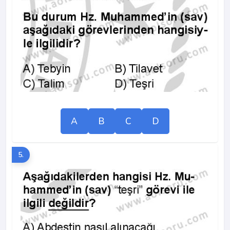
A
B
C
D
5.