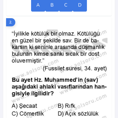
A
B
C
D
2.