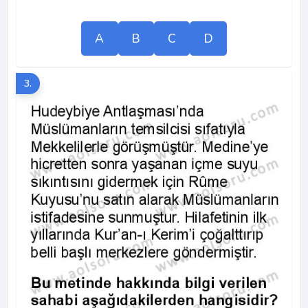
A
B
C
D
3.