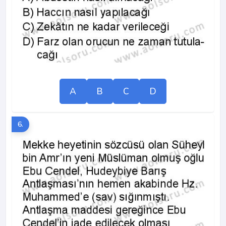
A
B
C
D
6.