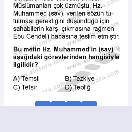
A
B
C
D
7.