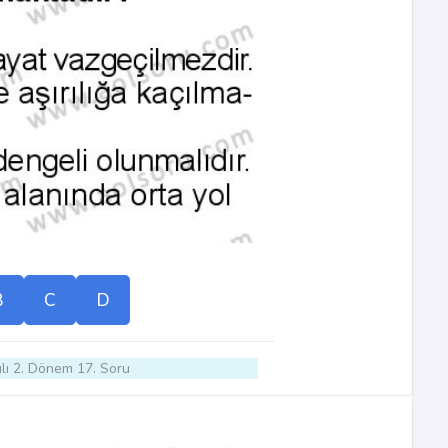
B
C
D
lı 2. Dönem 17. Soru