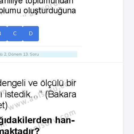
B
C
D
lı 2. Dönem 13. Soru