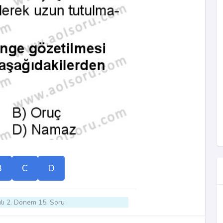
B
C
D
lı 2. Dönem 15. Soru