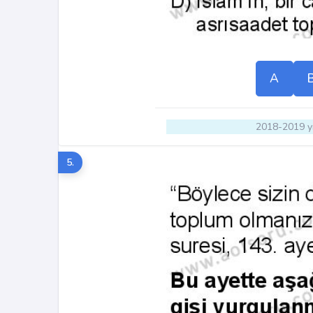
A
2018-2019 yı
5.