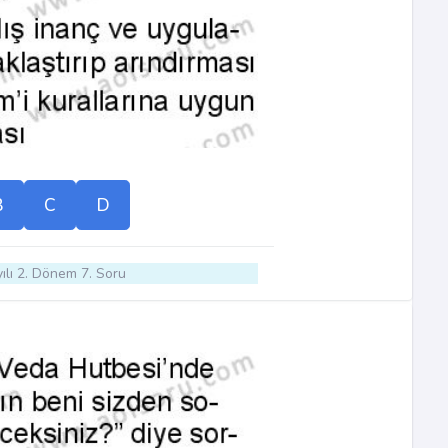
B
C
D
ılı 2. Dönem 7. Soru