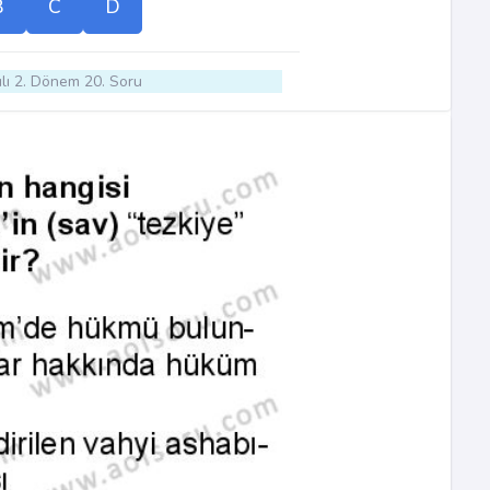
B
C
D
lı 2. Dönem 20. Soru