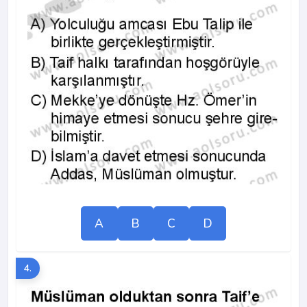
A
B
C
D
4.