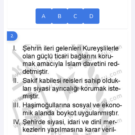
A
B
C
D
2.