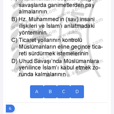
A
B
C
D
6.