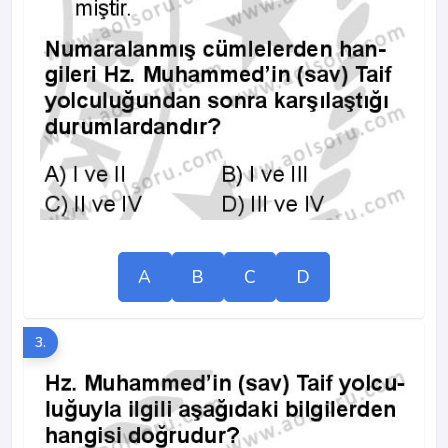
A
B
C
D
3.