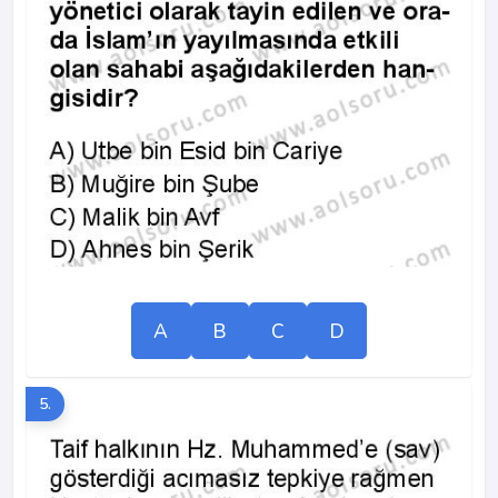
A
B
C
D
5.