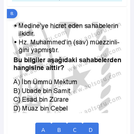
8.
A
B
C
D