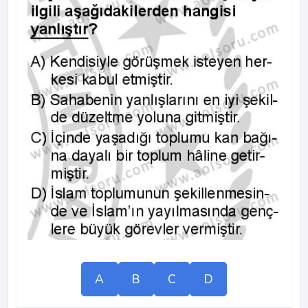
A
B
C
D