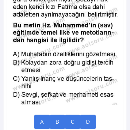
A
B
C
D