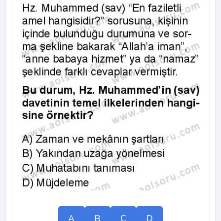
A
B
C
D