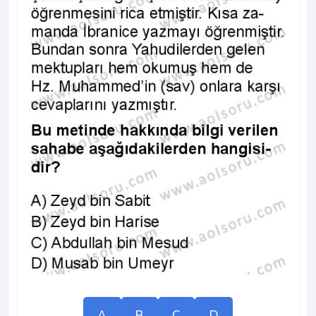
A
B
C
D