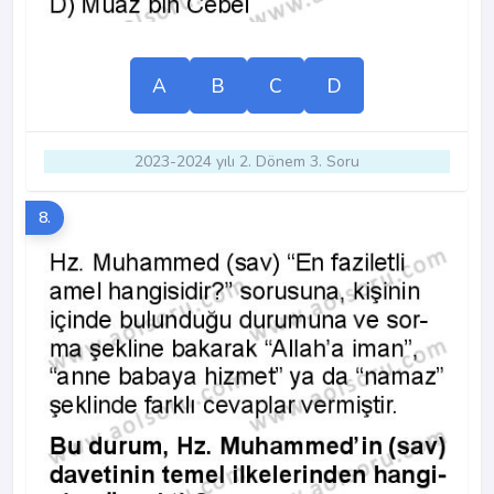
A
B
C
D
2023-2024 yılı 2. Dönem 3. Soru
8.