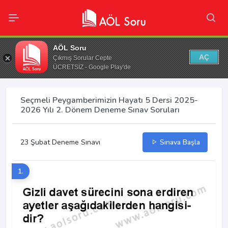
AÖL Soru
AÇ
Çıkmış Sorular Cepte
ÜCRETSİZ - Google Play'de
Seçmeli Peygamberimizin Hayatı 5 Dersi 2025-
2026 Yılı 2. Dönem Deneme Sınav Soruları
23 Şubat Deneme Sınavı
Sınava Başla
1.