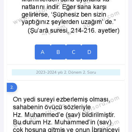
A
B
C
D
2023-2024 yılı 2. Dönem 2. Soru
2.