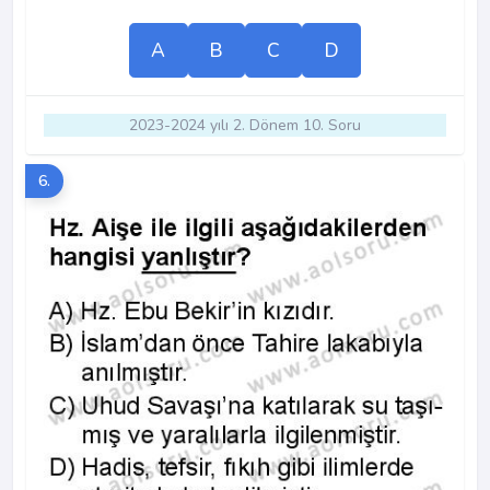
A
B
C
D
2023-2024 yılı 2. Dönem 10. Soru
6.