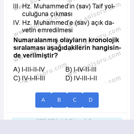
A
B
C
D
2023-2024 yılı 2. Dönem 1. Soru