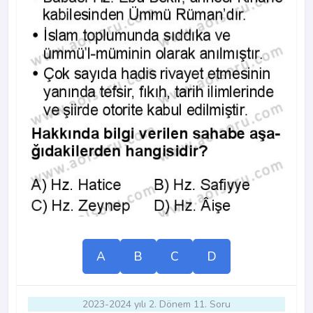
A
B
C
D
2023-2024 yılı 2. Dönem 11. Soru