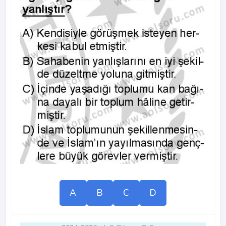
A
B
C
D