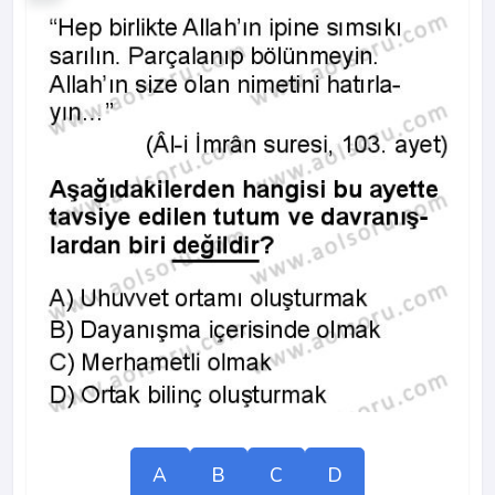
A
B
C
D