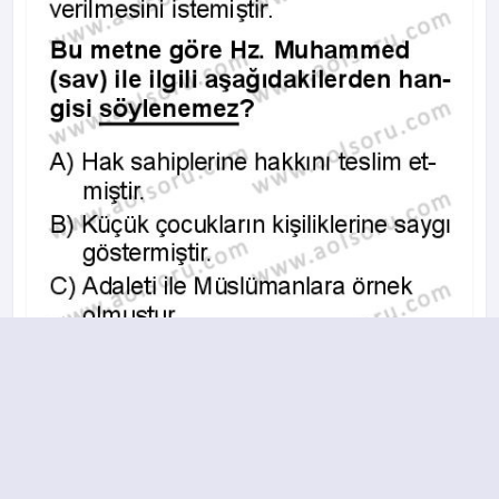
A
B
C
D