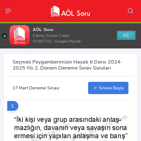
AÖL Soru
AÇ
Çıkmış Sorular Cepte
ÜCRETSİZ - Google Play'de
Seçmeli Peygamberimizin Hayatı 6 Dersi 2024-
2025 Yılı 2. Dönem Deneme Sınav Soruları
17 Mart Deneme Sınavı
Sınava Başla
1.