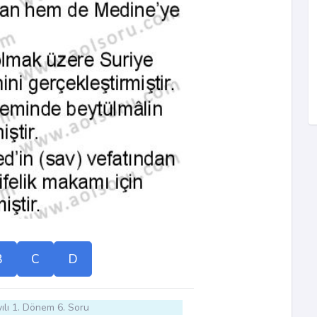
B
C
D
ılı 1. Dönem 6. Soru