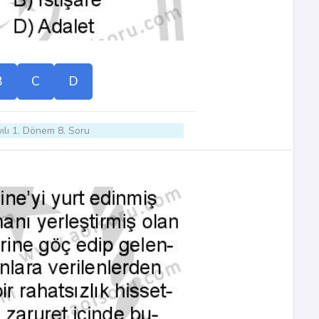
B
C
D
ılı 1. Dönem 8. Soru