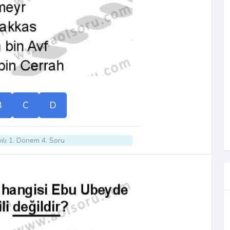
B
C
D
ılı 1. Dönem 4. Soru