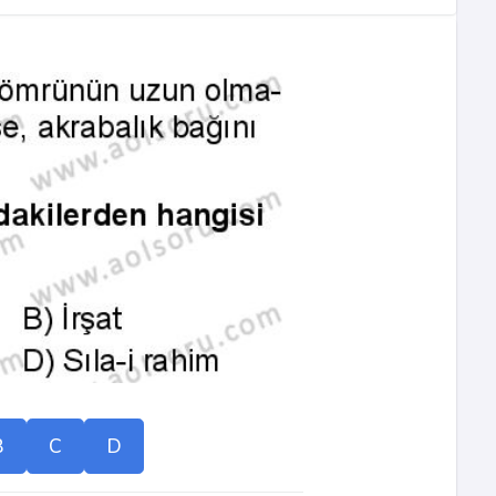
B
C
D