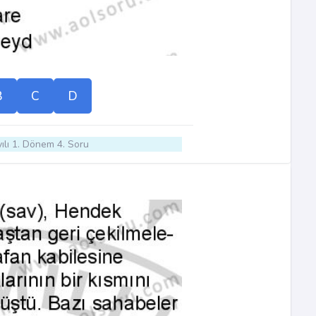
B
C
D
ılı 1. Dönem 4. Soru