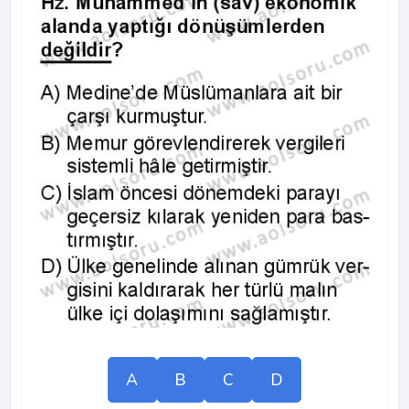
A
B
C
D