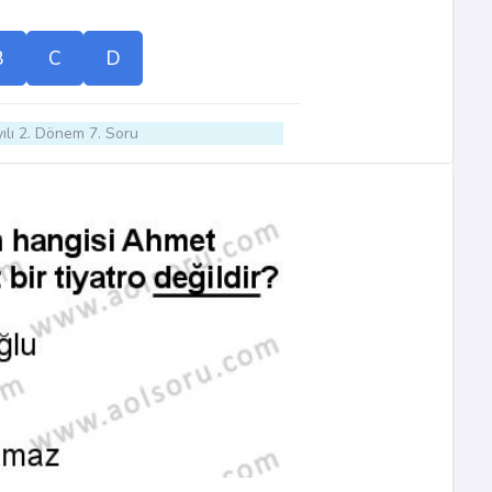
B
C
D
ılı 2. Dönem 7. Soru