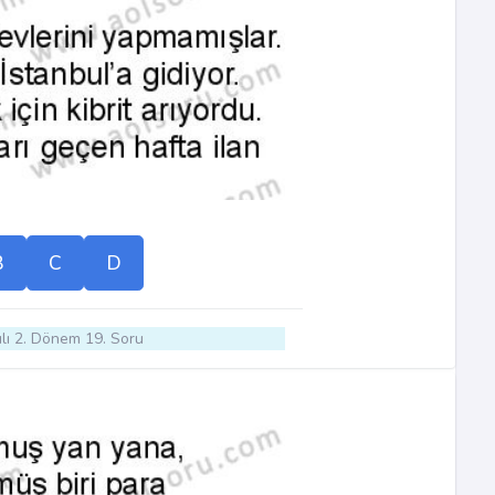
B
C
D
lı 2. Dönem 19. Soru