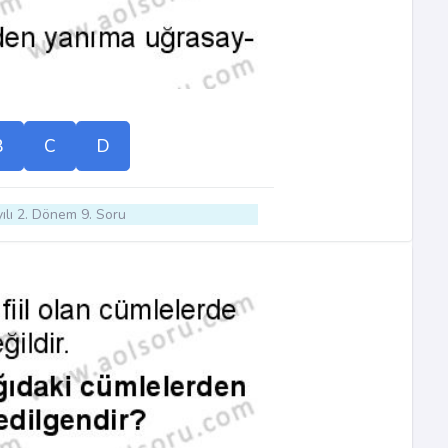
B
C
D
ılı 2. Dönem 9. Soru