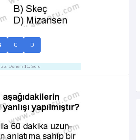
B
C
D
lı 2. Dönem 11. Soru