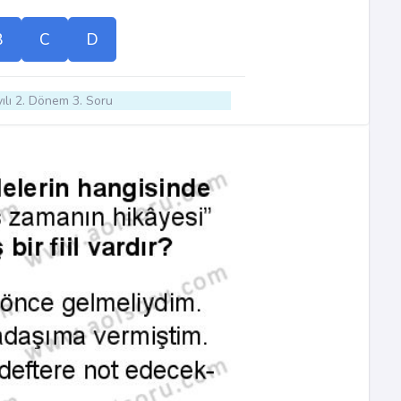
B
C
D
ılı 2. Dönem 3. Soru