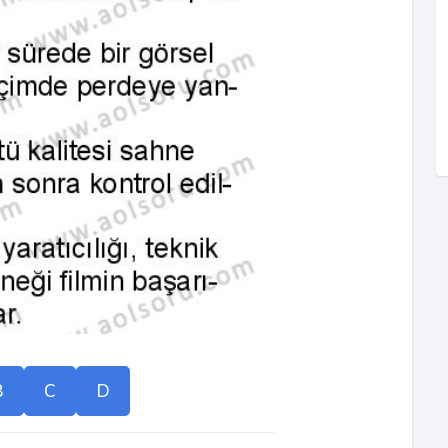
B
C
D