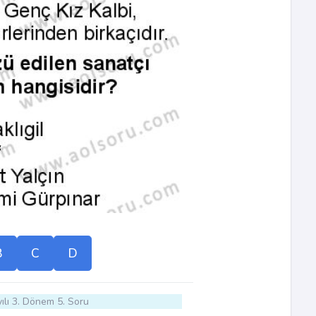
B
C
D
ılı 3. Dönem 5. Soru