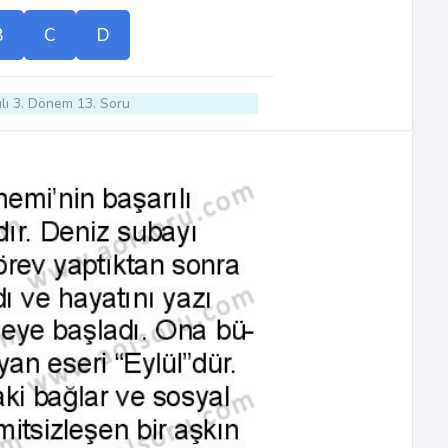
B
C
D
lı 3. Dönem 13. Soru