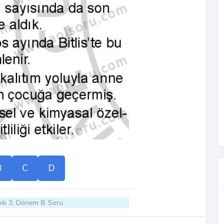
B
C
D
ılı 3. Dönem 8. Soru