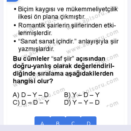
A
B
C
D