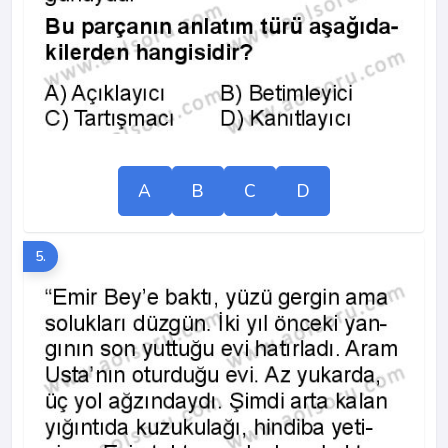
A
B
C
D
5.