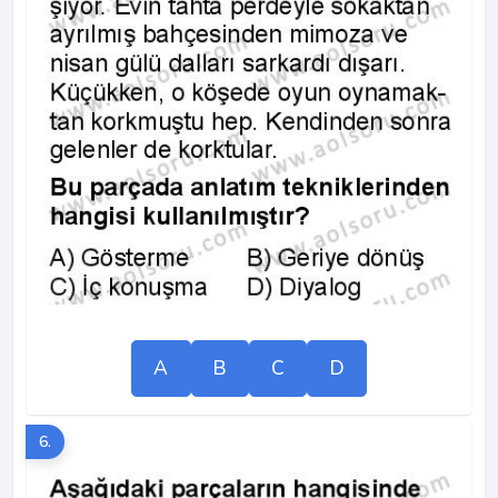
A
B
C
D
6.