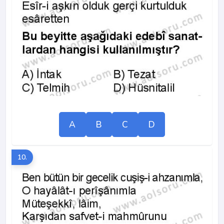
A
B
C
D
10.