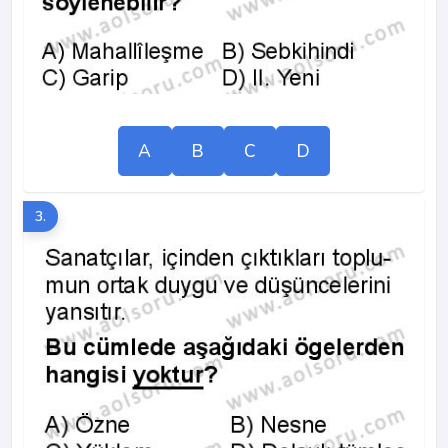
A
B
C
D
3.