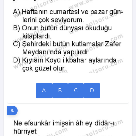
A
B
C
D
9.