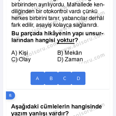
A
B
C
D
8.