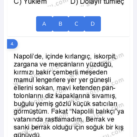
A
B
C
D
4.