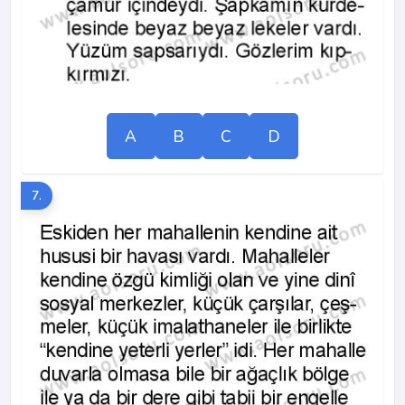
A
B
C
D
7.