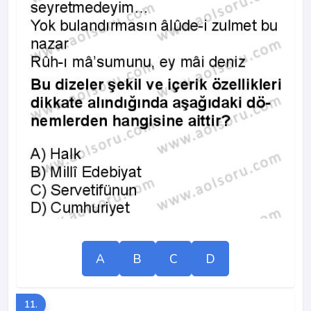
A
B
C
D
11.