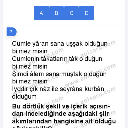
A
B
C
D
2.