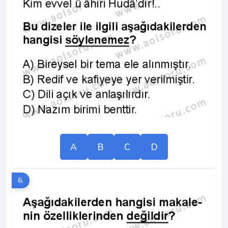
A
B
C
D
6.