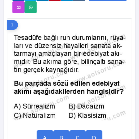
1.
A
B
C
D