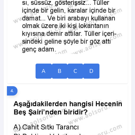
A
B
C
D
4.