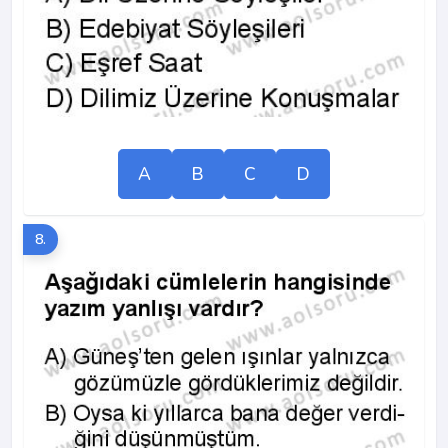
A
B
C
D
8.