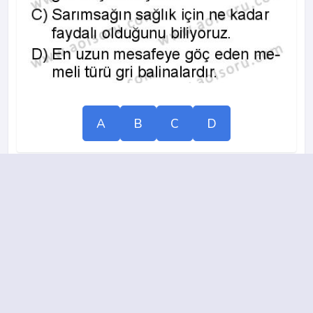
A
B
C
D
9.