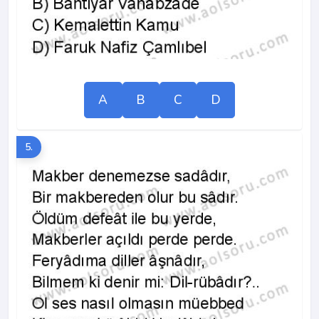
A
B
C
D
5.