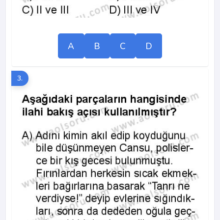
A
B
C
D
3.