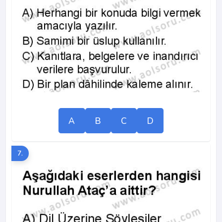
A
B
C
D
7.