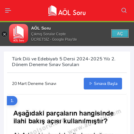
AÖL Soru
AÇ
Çıkmış Sorular Cepte
ÜCRETSİZ - Google Play'de
Türk Dili ve Edebiyatı 5 Dersi 2024-2025 Yılı 2.
Dönem Deneme Sınav Soruları
20 Mart Deneme Sınavı
Sınava Başla
1.