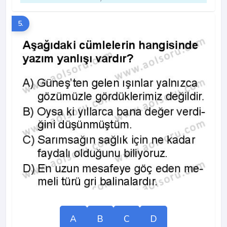
5.
A
B
C
D