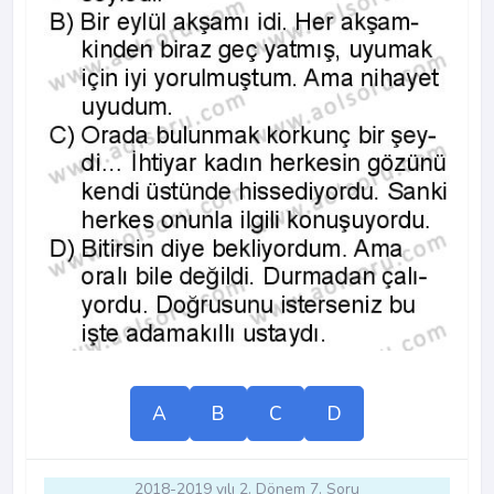
A
B
C
D
2018-2019 yılı 2. Dönem 7. Soru