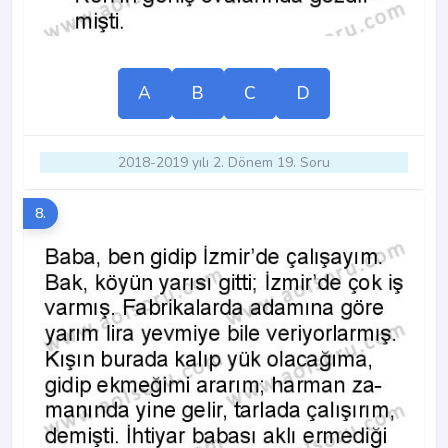
A
B
C
D
2018-2019 yılı 2. Dönem 19. Soru
8.