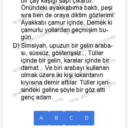
A
B
C
D