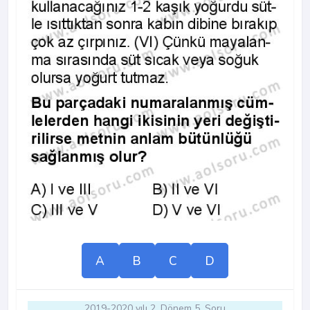
A
B
C
D
2019-2020 yılı 2. Dönem 5. Soru