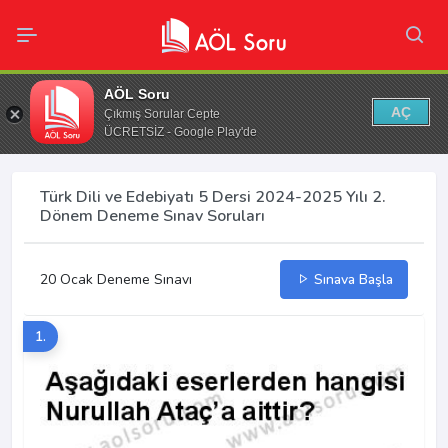
AÖL Soru
AÇ
Çıkmış Sorular Cepte
ÜCRETSİZ - Google Play'de
Türk Dili ve Edebiyatı 5 Dersi 2024-2025 Yılı 2.
Dönem Deneme Sınav Soruları
20 Ocak Deneme Sınavı
Sınava Başla
1.