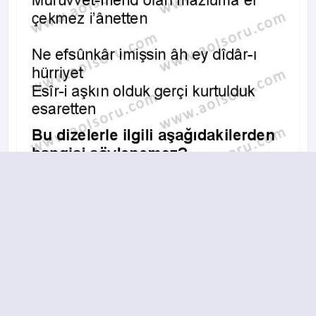
A
B
C
D