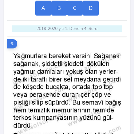
A
B
C
D
2019-2020 yılı 1. Dönem 4. Soru
6.