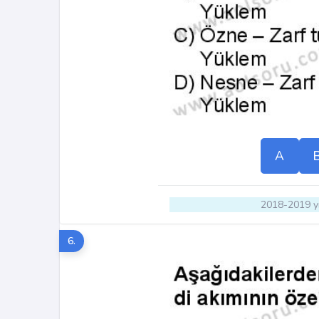
A
2018-2019 yı
6.