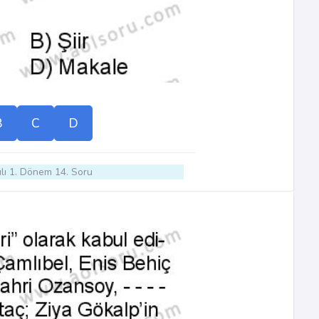
B
C
D
lı 1. Dönem 14. Soru