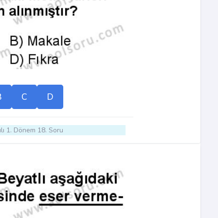
B
C
D
lı 1. Dönem 18. Soru