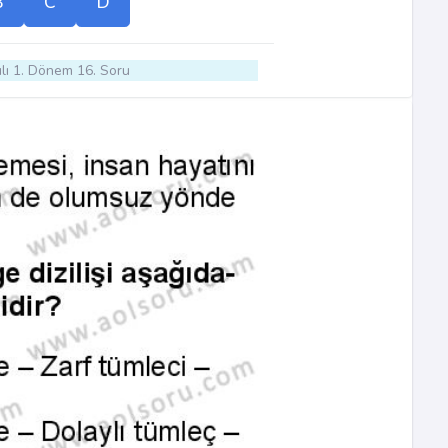
B
C
D
lı 1. Dönem 16. Soru