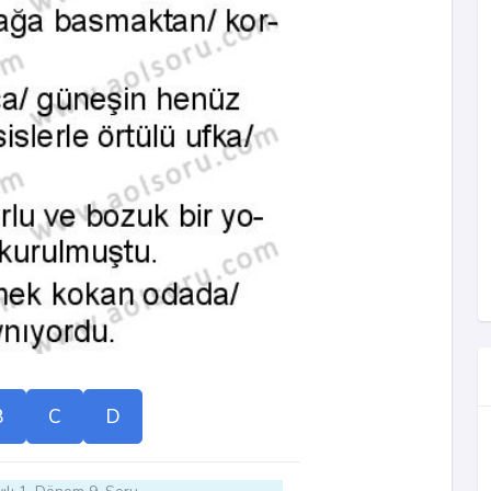
B
C
D