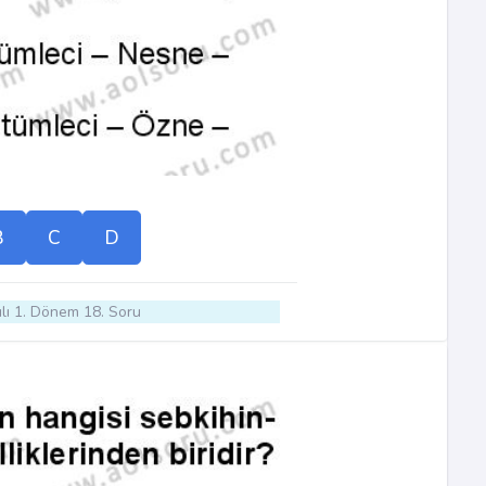
B
C
D
lı 1. Dönem 18. Soru