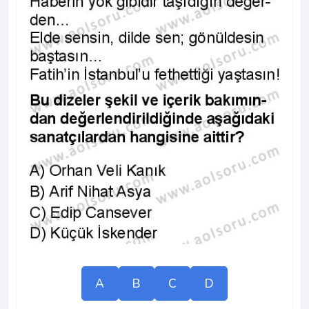
A
B
C
D