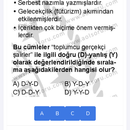
A
B
C
D