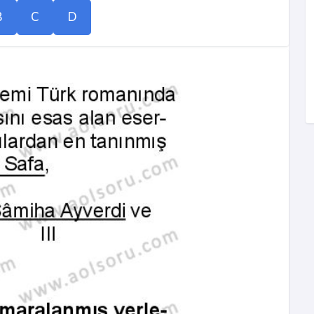
B
C
D