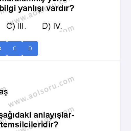
B
C
D