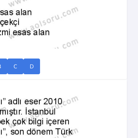
B
C
D