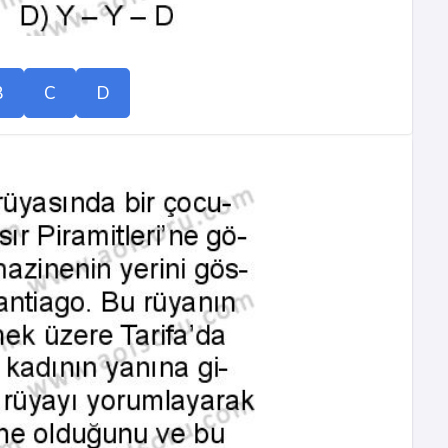
B
C
D