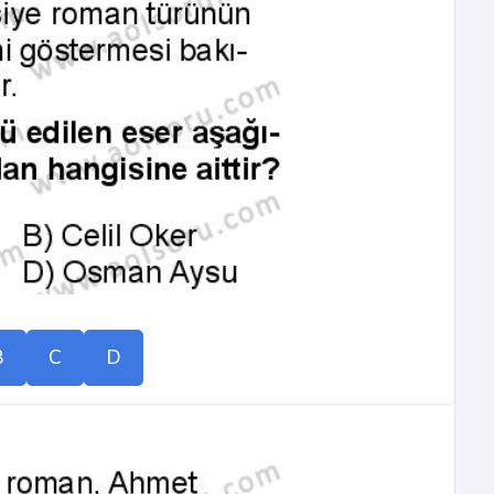
B
C
D