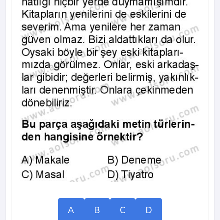
A
B
C
D