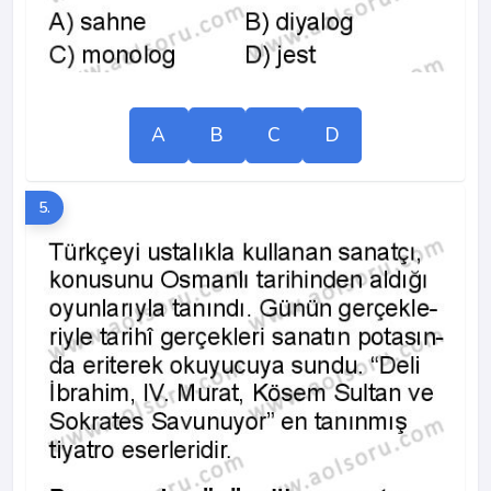
A
B
C
D
5.