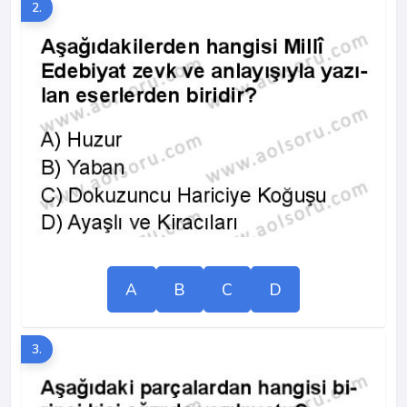
2.
A
B
C
D
3.