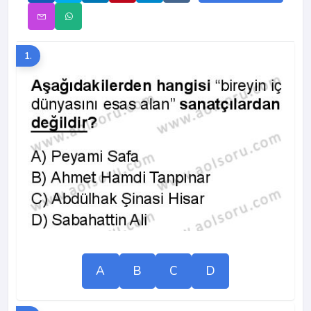
1.
A
B
C
D