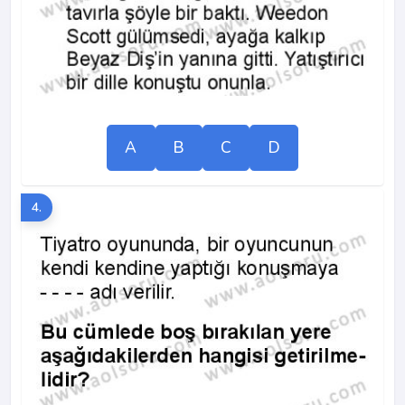
A
B
C
D
4.