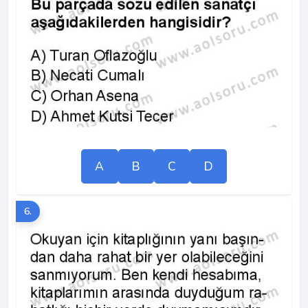
A
B
C
D
6.