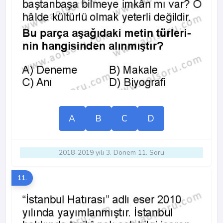
A
B
C
D
2018-2019 yılı 3. Dönem 11. Soru
11.