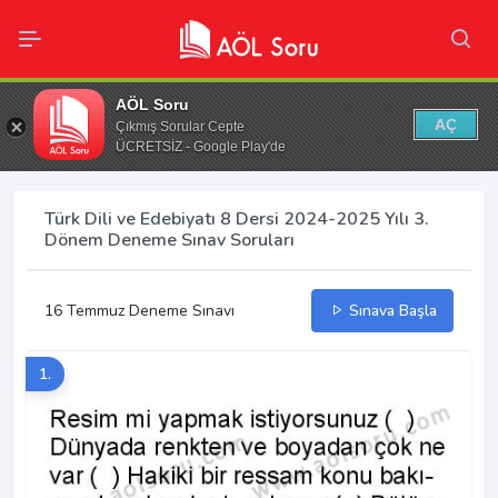
AÖL Soru
AÇ
Çıkmış Sorular Cepte
ÜCRETSİZ - Google Play'de
Türk Dili ve Edebiyatı 8 Dersi 2024-2025 Yılı 3.
Dönem Deneme Sınav Soruları
16 Temmuz Deneme Sınavı
Sınava Başla
1.