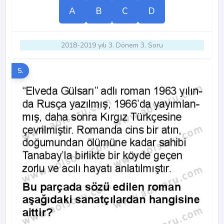
A
B
C
D
2018-2019 yılı 3. Dönem 3. Soru
5.