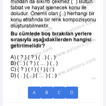
A
B
C
D