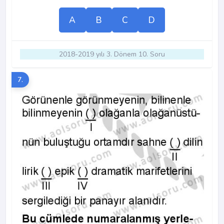
A
B
C
D
2018-2019 yılı 3. Dönem 10. Soru
7.