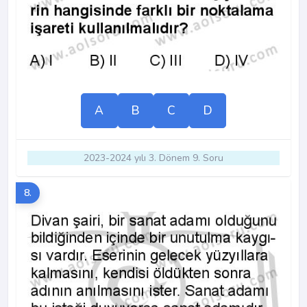
A
B
C
D
2023-2024 yılı 3. Dönem 9. Soru
8.