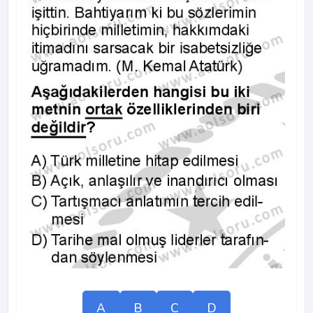
A
B
C
D