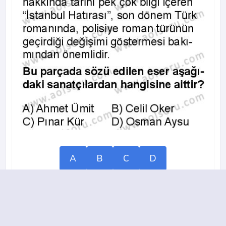
A
B
C
D
2018-2019 yılı 3. Dönem 4. Soru
12.