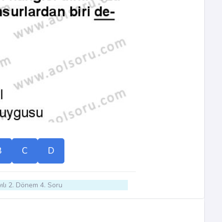
B
C
D
ılı 2. Dönem 4. Soru