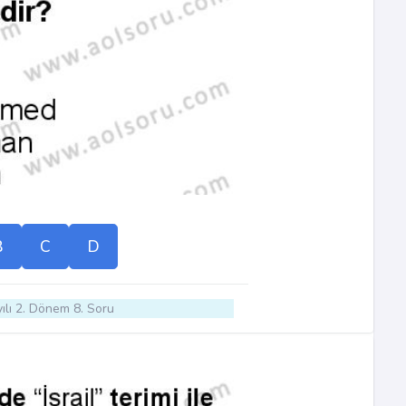
B
C
D
ılı 2. Dönem 8. Soru