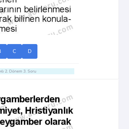
B
C
D
ılı 2. Dönem 3. Soru