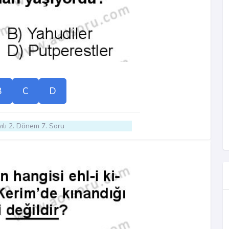
B
C
D
ılı 2. Dönem 7. Soru