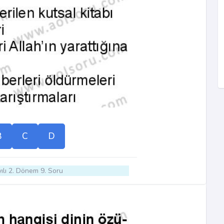
B
C
D
ılı 2. Dönem 9. Soru