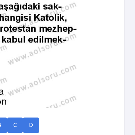
B
C
D