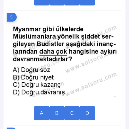
5.
A
B
C
D