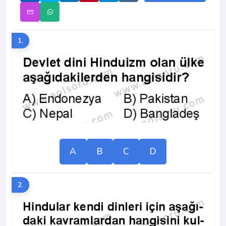
1.
A
B
C
D
2.