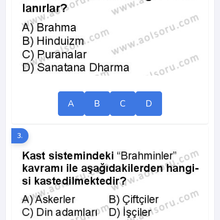
A
B
C
D
3.