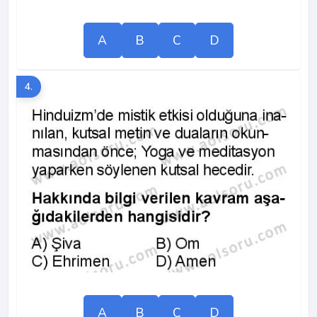
A
B
C
D
4.
A
B
C
D