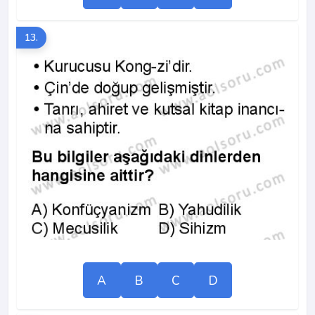
13.
A
B
C
D