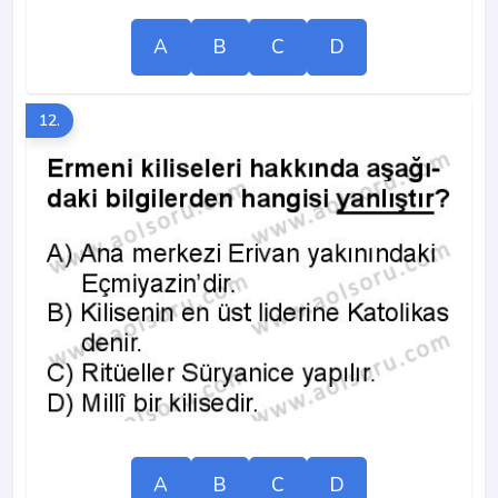
A
B
C
D
12.
A
B
C
D