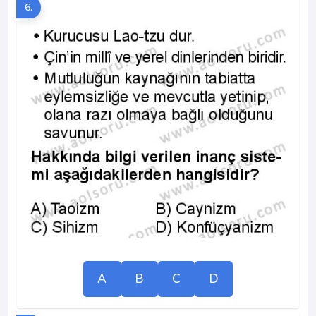
6.
A
B
C
D