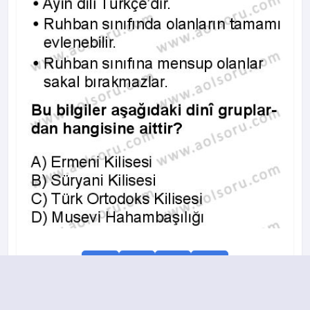
A
B
C
D