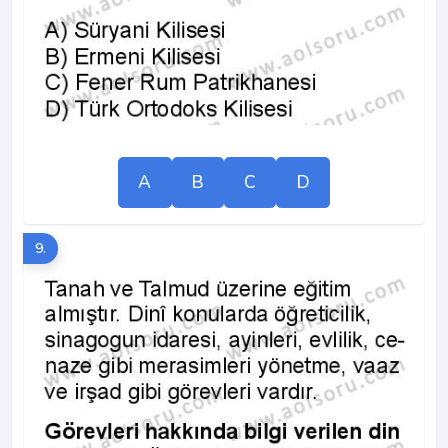
A
B
C
D
9.