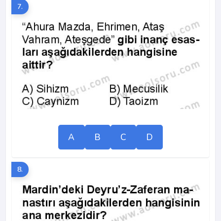
7.
A
B
C
D
8.