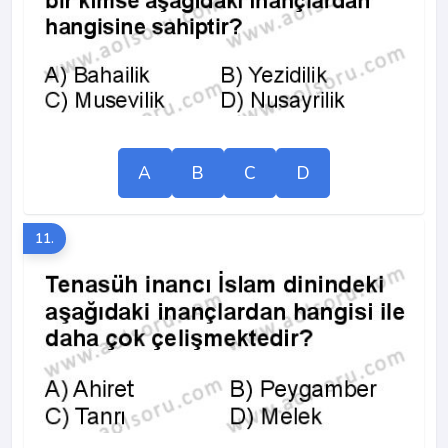
A
B
C
D
11.