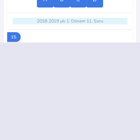
2018-2019 yılı 1. Dönem 11. Soru
15.
A
B
C
D