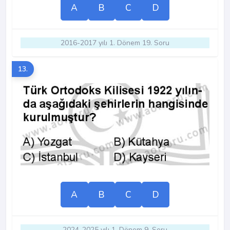
A
B
C
D
2016-2017 yılı 1. Dönem 19. Soru
13.
A
B
C
D
2024-2025 yılı 1. Dönem 9. Soru