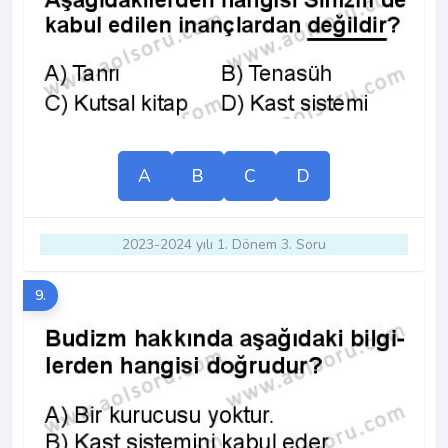
A
B
C
D
2023-2024 yılı 1. Dönem 3. Soru
9.