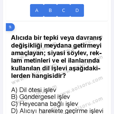
A
B
C
D
9.