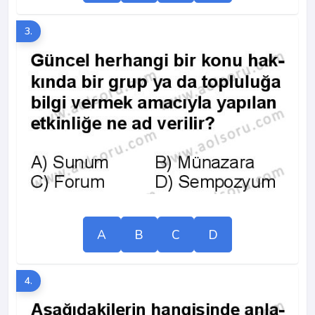
3.
A
B
C
D
4.