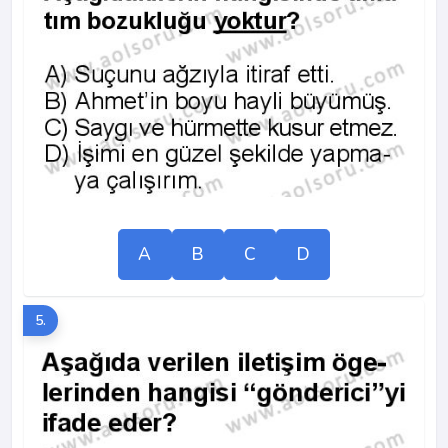
A
B
C
D
5.