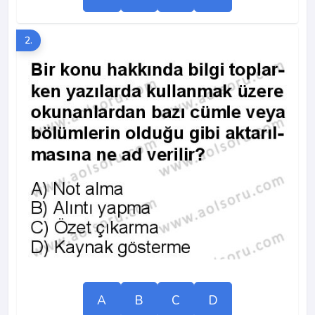
2.
A
B
C
D