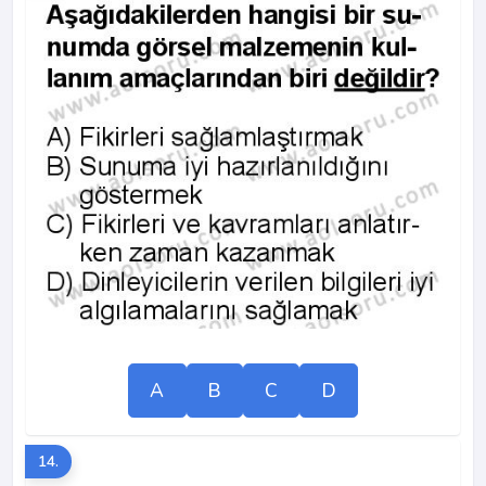
A
B
C
D
14.