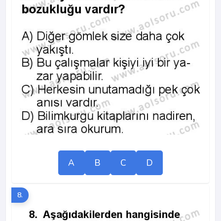
A
B
C
D
8.