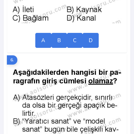
A
B
C
D
6.