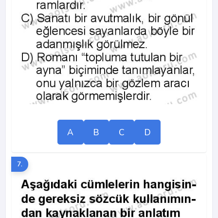
A
B
C
D
7.