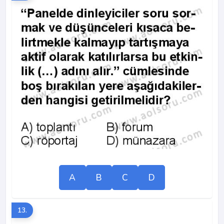
A
B
C
D
13.