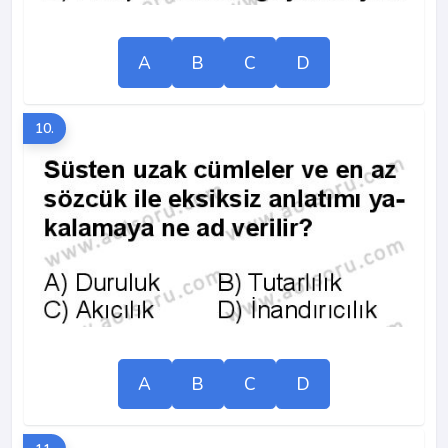
A
B
C
D
10.
A
B
C
D