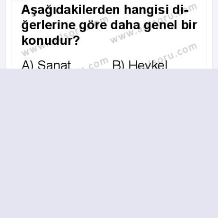
A
B
C
D
15.