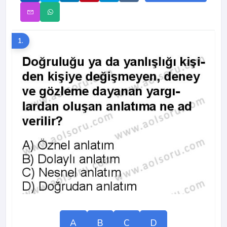
1.
A
B
C
D