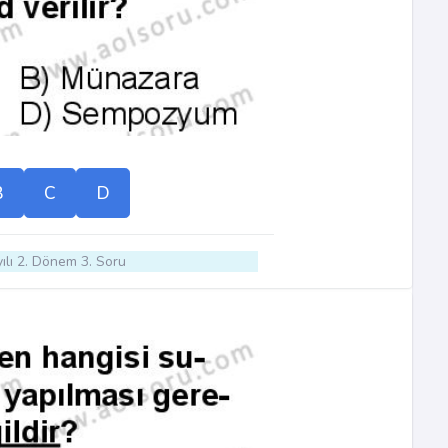
B
C
D
ılı 2. Dönem 3. Soru