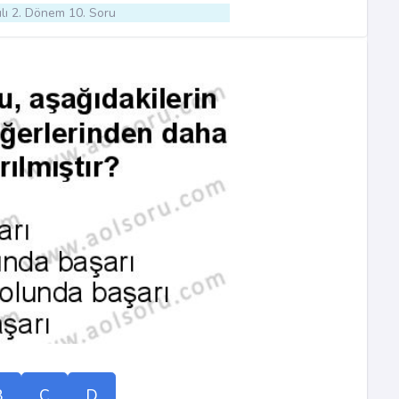
lı 2. Dönem 10. Soru
B
C
D