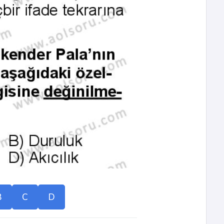
B
C
D