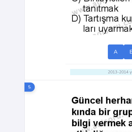
A
2013-2014 yı
5.