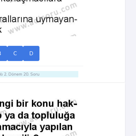
B
C
D
lı 2. Dönem 20. Soru