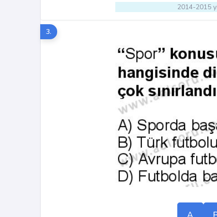
2014-2015 yı
3.
A