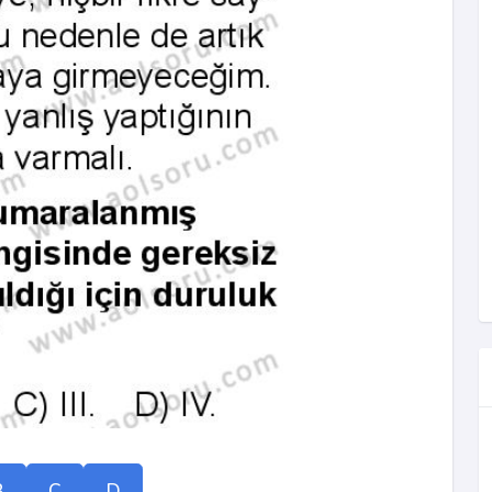
B
C
D