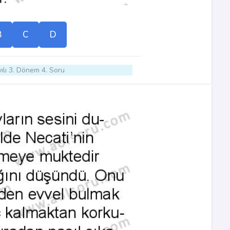
B
C
D
ılı 3. Dönem 4. Soru