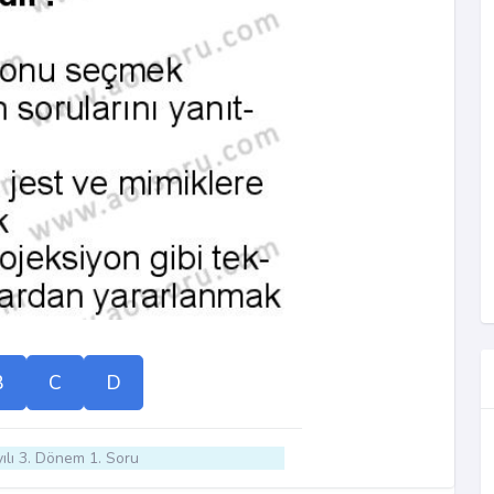
B
C
D
ılı 3. Dönem 1. Soru