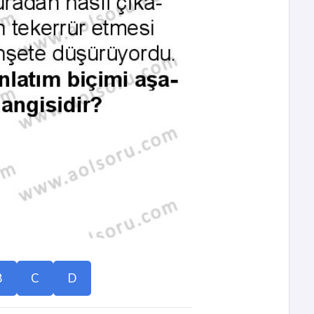
B
C
D