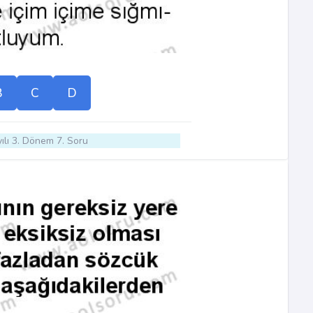
B
C
D
ılı 3. Dönem 7. Soru