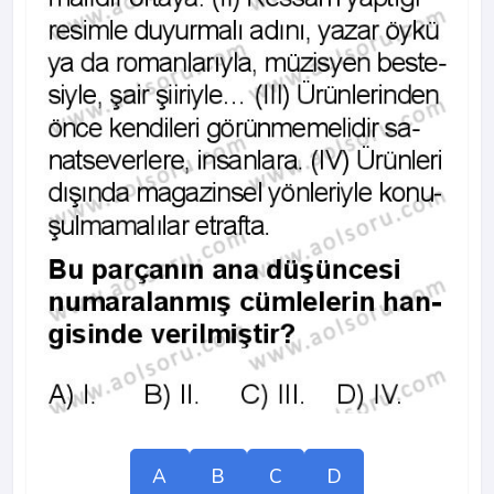
A
B
C
D