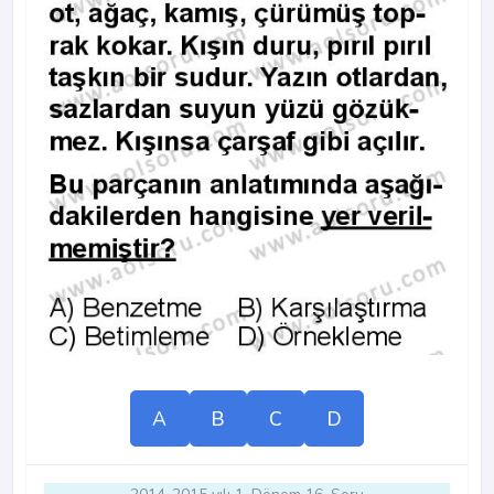
A
B
C
D