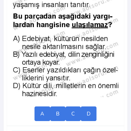
A
B
C
D