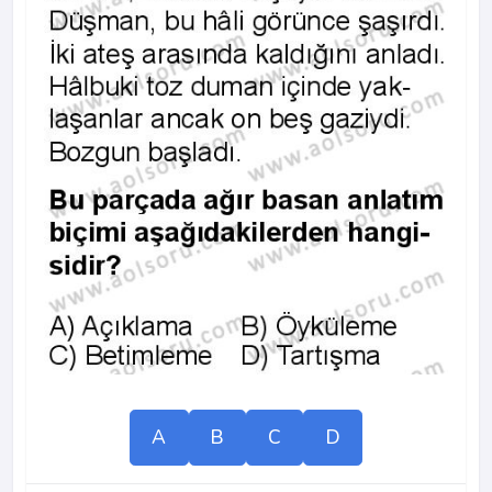
A
B
C
D