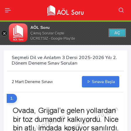
AÖL Soru
AÇ
Çıkmış Sorular Cepte
ÜCRETSİZ - Google Play'de
Seçmeli Dil ve Anlatım 3 Dersi 2025-2026 Yılı 2.
Dönem Deneme Sınav Soruları
2 Mart Deneme Sınavı
Sınava Başla
1.