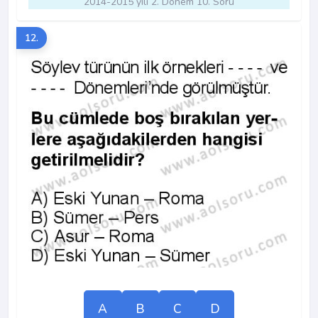
2014-2015 yılı 2. Dönem 10. Soru
12.
A
B
C
D