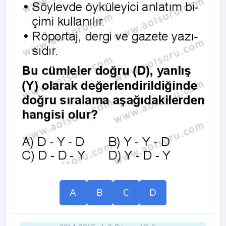
A
B
C
D