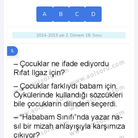
A
B
C
D
2014-2015 yılı 2. Dönem 18. Soru
5.