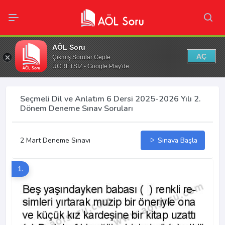
AÖL Soru
AÇ
Çıkmış Sorular Cepte
ÜCRETSİZ - Google Play'de
Seçmeli Dil ve Anlatım 6 Dersi 2025-2026 Yılı 2.
Dönem Deneme Sınav Soruları
2 Mart Deneme Sınavı
Sınava Başla
1.