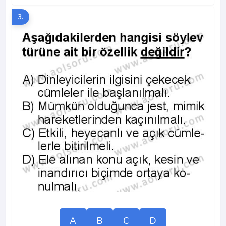
3.
A
B
C
D