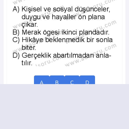
A
B
C
D
2015-2016 yılı 2. Dönem 8. Soru
13.