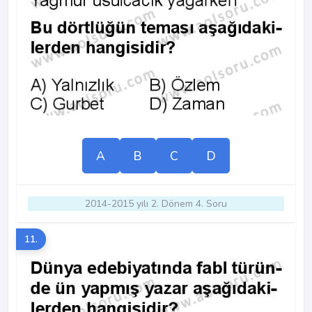
A
B
C
D
2014-2015 yılı 2. Dönem 4. Soru
11.