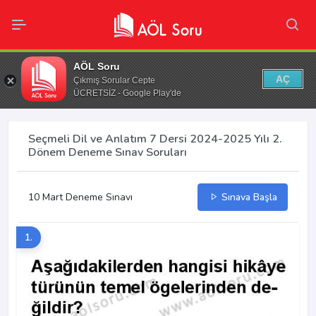
AÖL Soru
AÇ
Çıkmış Sorular Cepte
ÜCRETSİZ - Google Play'de
Seçmeli Dil ve Anlatım 7 Dersi 2024-2025 Yılı 2.
Dönem Deneme Sınav Soruları
10 Mart Deneme Sınavı
Sınava Başla
1.