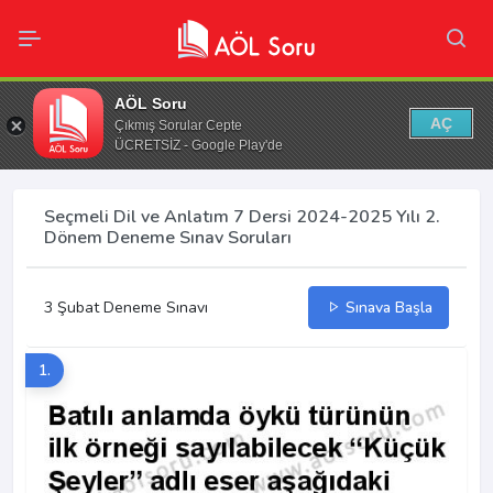
AÖL Soru
AÇ
Çıkmış Sorular Cepte
ÜCRETSİZ - Google Play'de
Seçmeli Dil ve Anlatım 7 Dersi 2024-2025 Yılı 2.
Dönem Deneme Sınav Soruları
3 Şubat Deneme Sınavı
Sınava Başla
1.