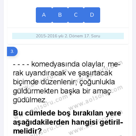
A
B
C
D
2015-2016 yılı 2. Dönem 17. Soru
3.