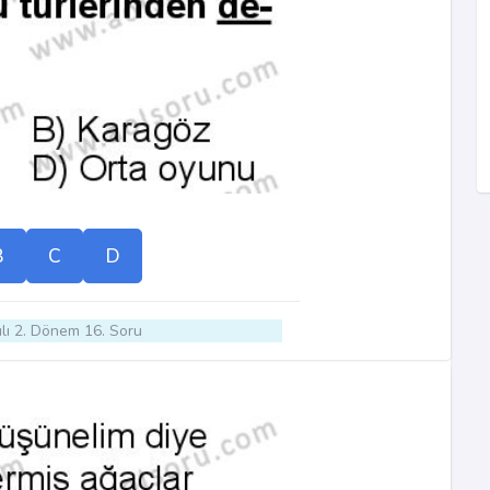
B
C
D
lı 2. Dönem 16. Soru