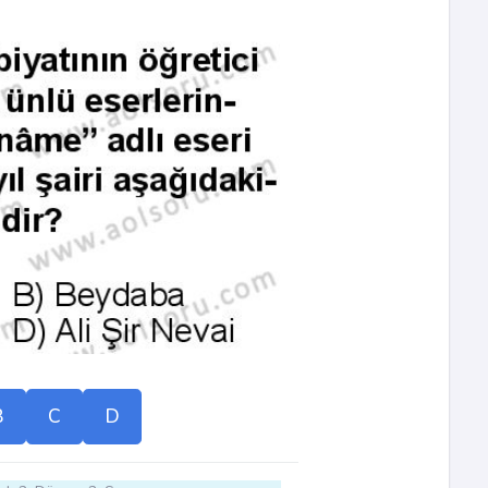
B
C
D