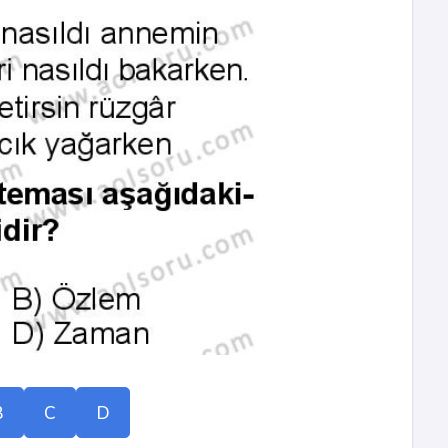
B
C
D