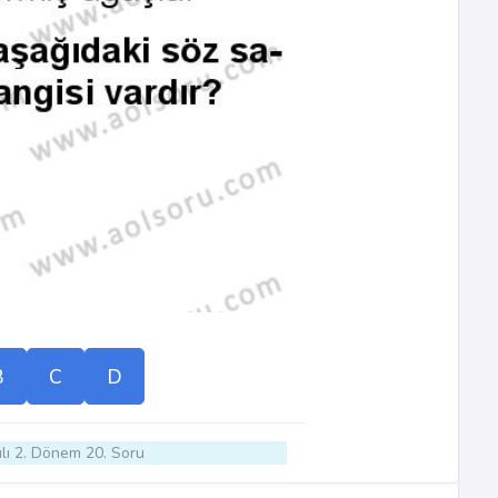
B
C
D
lı 2. Dönem 20. Soru