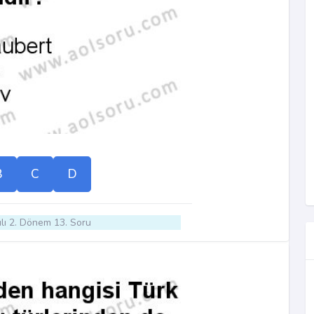
B
C
D
lı 2. Dönem 13. Soru