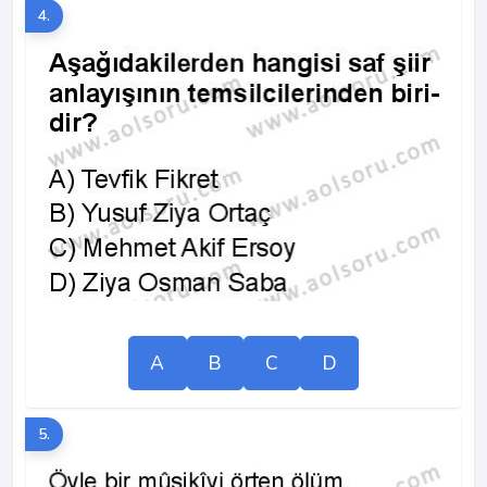
4.
A
B
C
D
5.