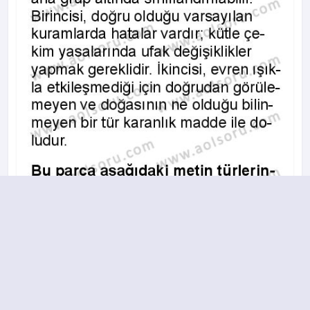
A
B
C
D