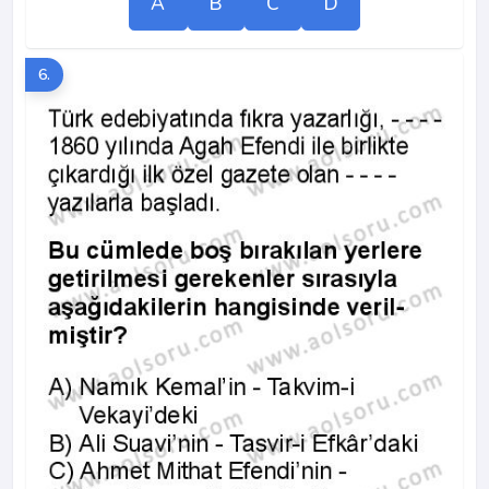
A
B
C
D
6.