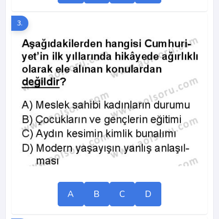
3.
A
B
C
D