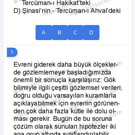
A
B
C
D
7.