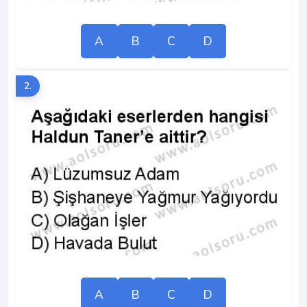
A
B
C
D
2.
A
B
C
D