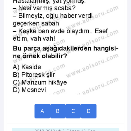
A
B
C
D