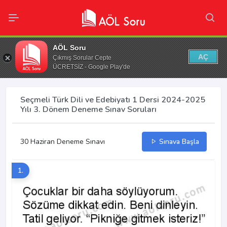
AÖL Soru
AÇ
Çıkmış Sorular Cepte
ÜCRETSİZ - Google Play'de
Seçmeli Türk Dili ve Edebiyatı 1 Dersi 2024-2025
Yılı 3. Dönem Deneme Sınav Soruları
30 Haziran Deneme Sınavı
Sınava Başla
1.