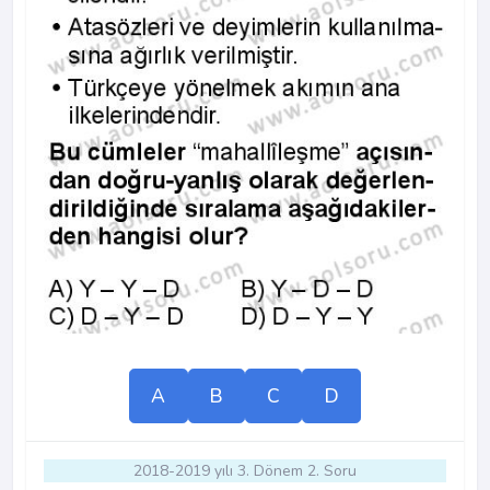
A
B
C
D
2018-2019 yılı 3. Dönem 2. Soru