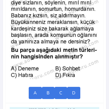
A
B
C
D