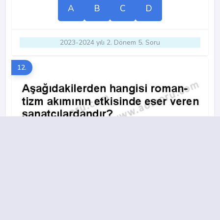
A
B
C
D
2023-2024 yılı 2. Dönem 5. Soru
12.
A
B
C
D