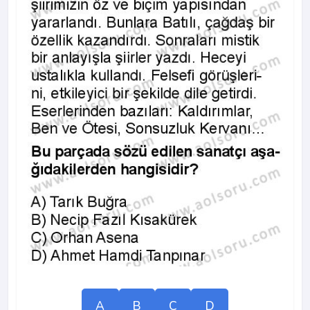
A
B
C
D