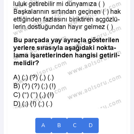
A
B
C
D