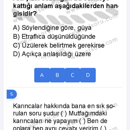
A
B
C
D
5.