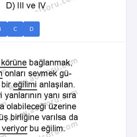
B
C
D