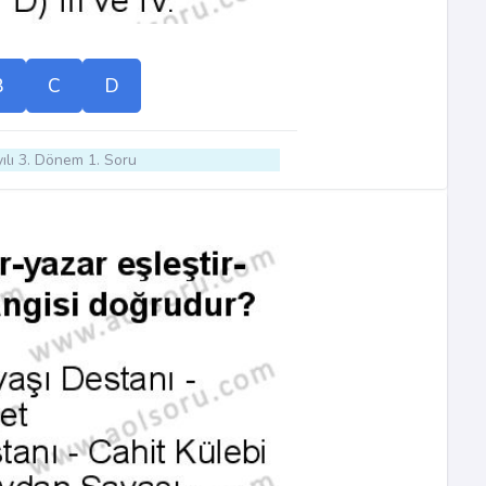
B
C
D
ılı 3. Dönem 1. Soru