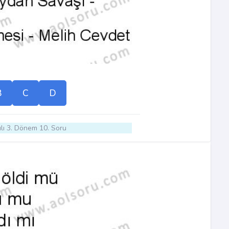
B
C
D
lı 3. Dönem 10. Soru