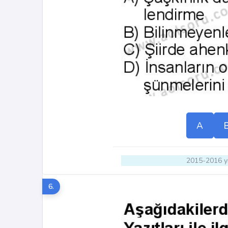
A
2015-2016 yı
6.