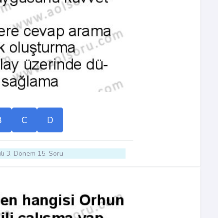
B
C
D
lı 3. Dönem 15. Soru