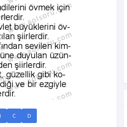
B
C
D