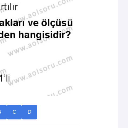
B
C
D