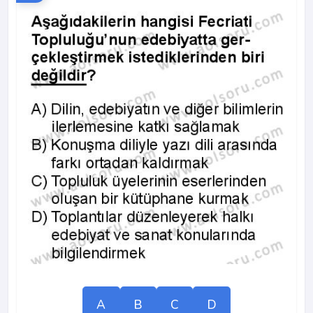
A
B
C
D