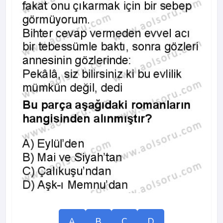
A
B
C
D