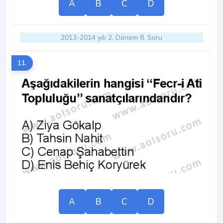
A
B
C
D
2013-2014 yılı 2. Dönem 8. Soru
11.
A
B
C
D