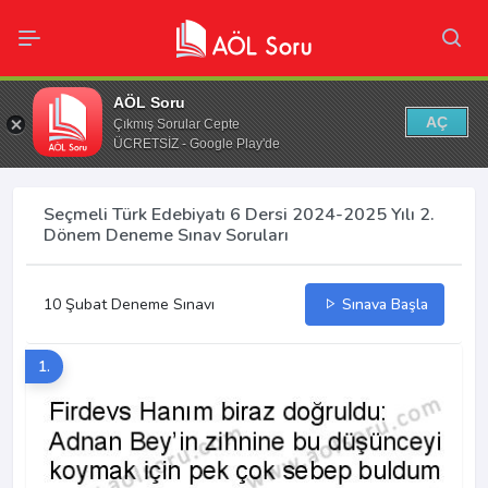
AÖL Soru
AÇ
Çıkmış Sorular Cepte
ÜCRETSİZ - Google Play'de
Seçmeli Türk Edebiyatı 6 Dersi 2024-2025 Yılı 2.
Dönem Deneme Sınav Soruları
10 Şubat Deneme Sınavı
Sınava Başla
1.