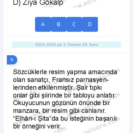
A
B
C
D
2014-2015 yılı 2. Dönem 10. Soru
9.