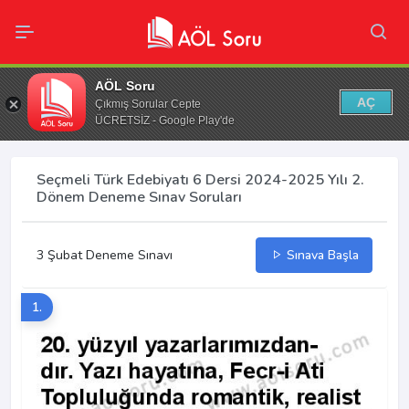
AÖL Soru
AÇ
Çıkmış Sorular Cepte
ÜCRETSİZ - Google Play'de
Seçmeli Türk Edebiyatı 6 Dersi 2024-2025 Yılı 2.
Dönem Deneme Sınav Soruları
3 Şubat Deneme Sınavı
Sınava Başla
1.