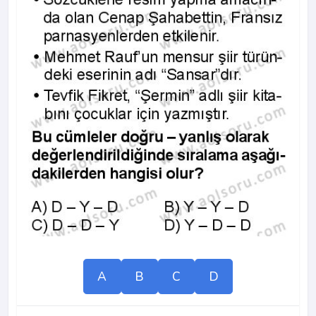
A
B
C
D