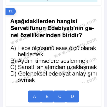
13.
A
B
C
D