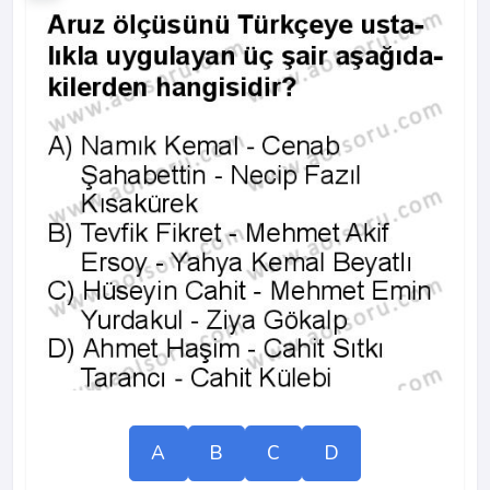
A
B
C
D