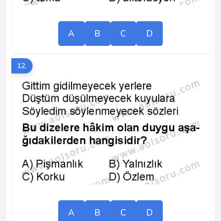
A
B
C
D
12.
A
B
C
D