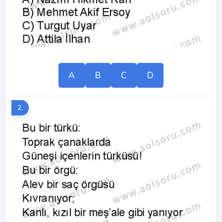
A
B
C
D
2.