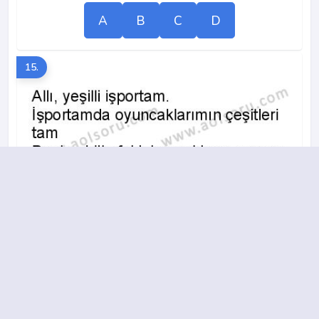
A
B
C
D
15.