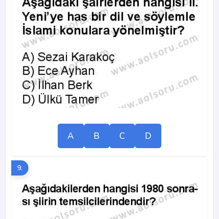
A
B
C
D
9.