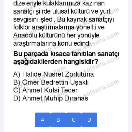
A
B
C
D