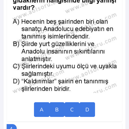
A
B
C
D
4.