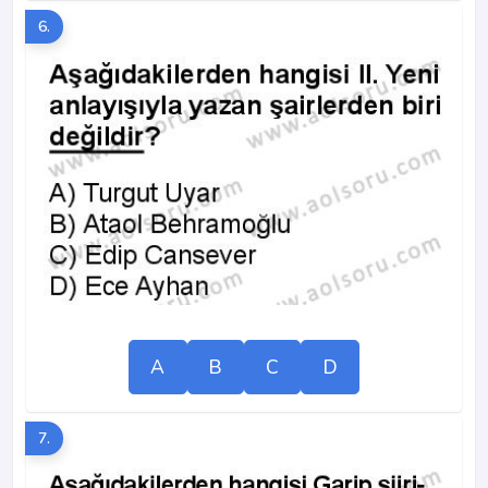
6.
A
B
C
D
7.