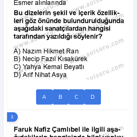
A
B
C
D
3.