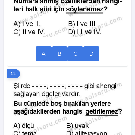
A
B
C
D
11.