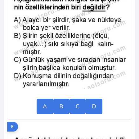
A
B
C
D
8.