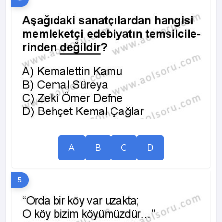
A
B
C
D
5.