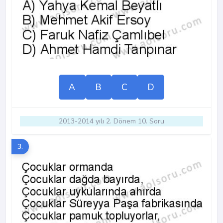
A
B
C
D
2013-2014 yılı 2. Dönem 10. Soru
3.