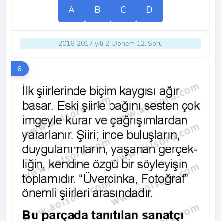
A
B
C
D
2016-2017 yılı 2. Dönem 12. Soru
6.