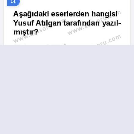
14.
A
B
C
D
2015-2016 yılı 2. Dönem 6. Soru
15.