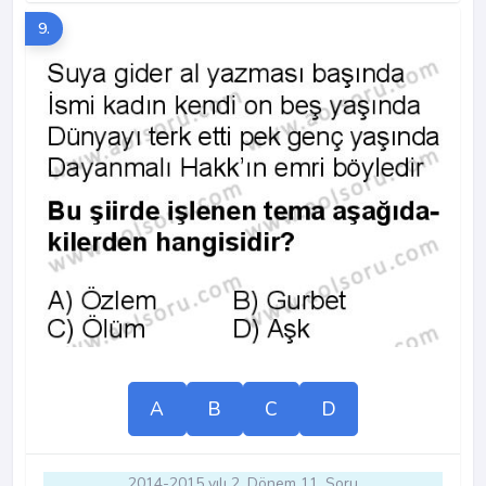
9.
A
B
C
D
2014-2015 yılı 2. Dönem 11. Soru